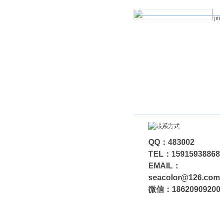
ji
QQ：483002
TEL：15915938868
EMAIL：
seacolor@126.com
微信：1862090920