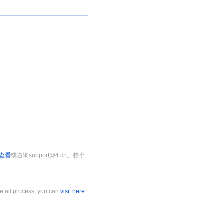
查看
或咨询support@4.cn。整个
tail process, you can
visit here
.